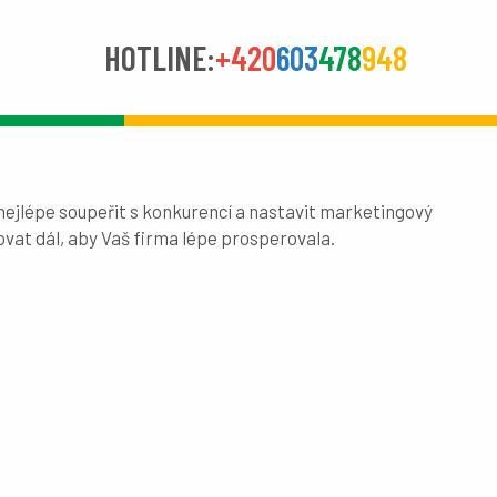
HOTLINE:
+420
603
478
948
ejlépe soupeřit s konkurencí a nastavit marketingový
vat dál, aby Vaš firma lépe prosperovala.