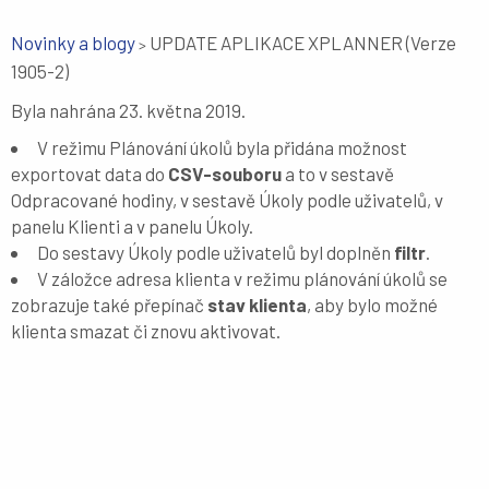
Novinky a blogy
UPDATE APLIKACE XPLANNER (Verze
>
1905-2)
Byla nahrána 23. května 2019.
V režimu Plánování úkolů byla přidána možnost
exportovat data do
CSV-souboru
a to v sestavě
Odpracované hodiny, v sestavě Úkoly podle uživatelů, v
panelu Klienti a v panelu Úkoly.
Do sestavy Úkoly podle uživatelů byl doplněn
filtr
.
V záložce adresa klienta v režimu plánování úkolů se
zobrazuje také přepínač
stav klienta
, aby bylo možné
klienta smazat či znovu aktivovat.