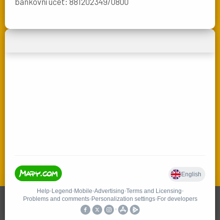
bankovní účet: 881202349/0800