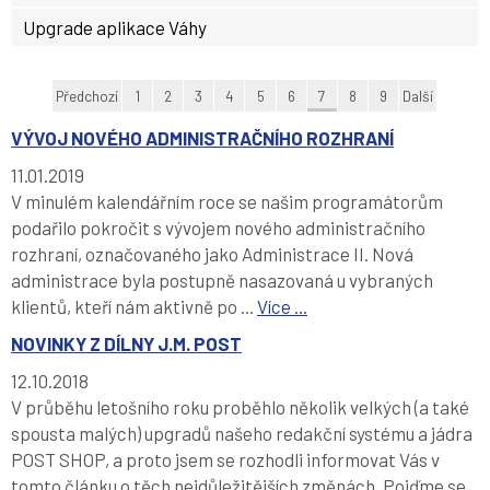
Upgrade aplikace Váhy
Předchozí
1
2
3
4
5
6
7
8
9
Další
VÝVOJ NOVÉHO ADMINISTRAČNÍHO ROZHRANÍ
11.01.2019
V minulém kalendářním roce se našim programátorům
podařilo pokročit s vývojem nového administračního
rozhraní, označovaného jako Administrace II. Nová
administrace byla postupně nasazovaná u vybraných
klientů, kteří nám aktivně po ...
Více ...
NOVINKY Z DÍLNY J.M. POST
12.10.2018
V průběhu letošního roku proběhlo několik velkých (a také
spousta malých) upgradů našeho redakční systému a jádra
POST SHOP, a proto jsem se rozhodli informovat Vás v
tomto článku o těch nejdůležitějších změnách. Pojďme se