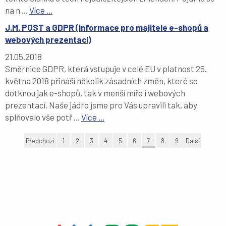
na n ...
Více ...
J.M. POST a GDPR (informace pro majitele e-shopů a
webových prezentací)
21.05.2018
Směrnice GDPR, která vstupuje v celé EU v platnost 25.
května 2018 přináší několik zásadních změn, které se
dotknou jak e-shopů, tak v menší míře i webových
prezentací. Naše jádro jsme pro Vás upravili tak, aby
splňovalo vše potř ...
Více ...
Předchozí
1
2
3
4
5
6
7
8
9
Další