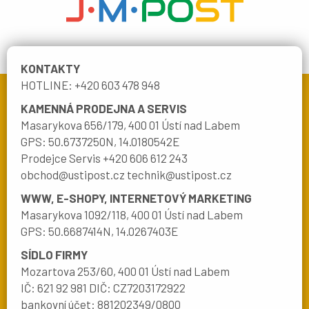
KONTAKTY
HOTLINE: +420 603 478 948
KAMENNÁ PRODEJNA A SERVIS
Masarykova 656/179, 400 01 Ústí nad Labem
GPS: 50.6737250N, 14.0180542E
Prodejce Servis +420 606 612 243
obchod@ustipost.cz technik@ustipost.cz
WWW, E-SHOPY, INTERNETOVÝ MARKETING
Masarykova 1092/118, 400 01 Ústí nad Labem
GPS: 50.6687414N, 14.0267403E
SÍDLO FIRMY
Mozartova 253/60, 400 01 Ústí nad Labem
IČ: 621 92 981 DIČ: CZ7203172922
bankovní účet: 881202349/0800